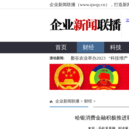
企业新闻联播（www.qwqy.cn），打造
首页
财经
科技
内第一，
双11玩这么花？不得
鄱谷农业举办2023
“科技增产 智慧
滚动新闻:
企业新闻联播
>
财经
>
哈银消费金融积极推进
来源：手机凤凰网 阅读量：132