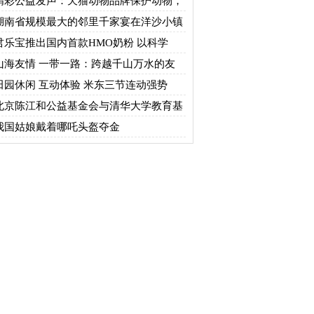
精彩公益发声：天猫动物品牌保护动物，
湖南省规模最大的邻里千家宴在洋沙小镇
君乐宝推出国内首款HMO奶粉 以科学
山海友情 一带一路：跨越千山万水的友
田园休闲 互动体验 米东三节连动强势
北京陈江和公益基金会与清华大学教育基
我国姑娘戴着哪吒头盔夺金