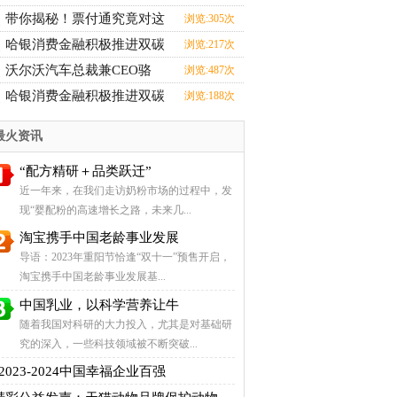
带你揭秘！票付通究竟对这
浏览:305次
哈银消费金融积极推进双碳
浏览:217次
沃尔沃汽车总裁兼CEO骆
浏览:487次
哈银消费金融积极推进双碳
浏览:188次
最火资讯
“配方精研＋品类跃迁”
近一年来，在我们走访奶粉市场的过程中，发
现“婴配粉的高速增长之路，未来几...
淘宝携手中国老龄事业发展
导语：2023年重阳节恰逢“双十一”预售开启，
淘宝携手中国老龄事业发展基...
中国乳业，以科学营养让牛
随着我国对科研的大力投入，尤其是对基础研
究的深入，一些科技领域被不断突破...
“2023-2024中国幸福企业百强