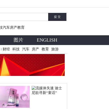
技
汽车
房产
教育
费
图片
ENGLISH
？不得
财经
鄱谷农业举办2023
科技
汽车
房产
教育
“科技增产 智慧助农
旅游
签：