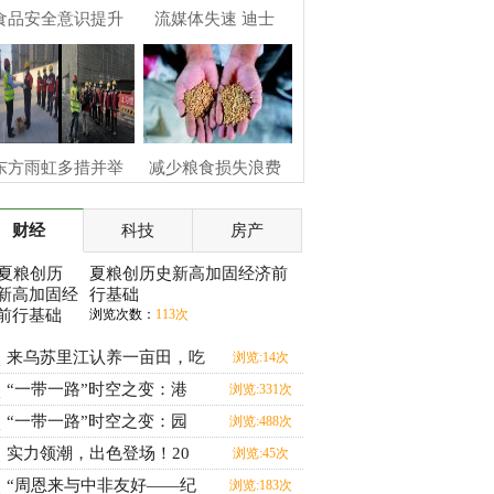
食品安全意识提升
流媒体失速 迪士
东方雨虹多措并举
减少粮食损失浪费
财经
科技
房产
夏粮创历史新高加固经济前
行基础
浏览次数：
113次
来乌苏里江认养一亩田，吃
浏览:14次
“一带一路”时空之变：港
浏览:331次
“一带一路”时空之变：园
浏览:488次
实力领潮，出色登场！20
浏览:45次
“周恩来与中非友好——纪
浏览:183次