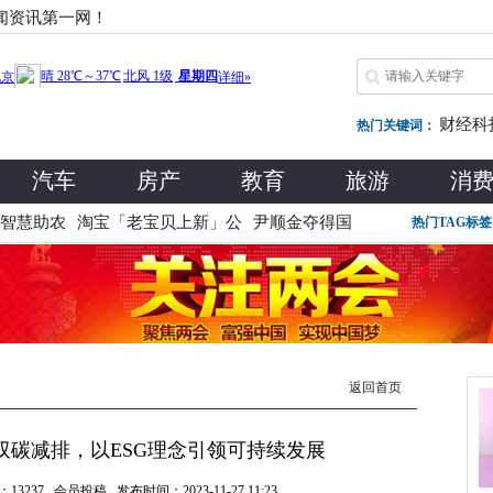
新闻资讯第一网！
财经
科
热门关键词：
汽车
房产
教育
旅游
消
助农
淘宝「老宝贝上新」公
尹顺金夺得国内第一，
双11玩这么花
热门TAG标
返回首页
双碳减排，以ESG理念引领可持续发展
37 会员投稿 发布时间：2023-11-27 11:23